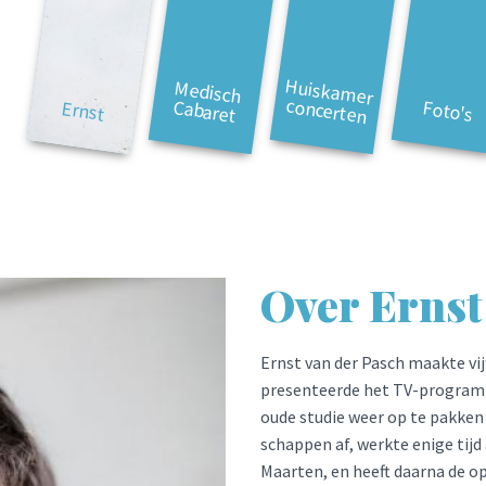
Huiskam
er
Medisch
concerten
Cabaret
Foto's
Ernst
Over Ernst
Ernst van der Pasch maakte vij
presenteerde het TV-programma
oude studie weer op te pakken 
schappen af, werkte enige tijd
Maarten, en heeft daarna de o